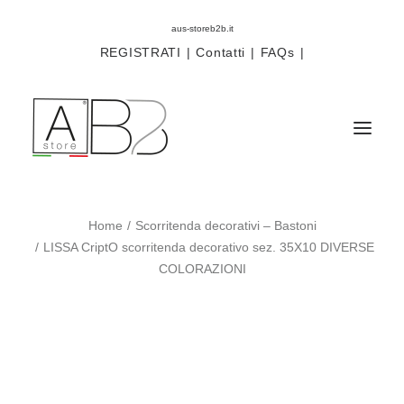
aus-storeb2b.it
REGISTRATI
|
Contatti
|
FAQs
|
Home
Scorritenda decorativi – Bastoni
Sistemi
LISSA CriptO scorritenda decorativo sez. 35X10 DIVERSE
Componenti
COLORAZIONI
Scorritenda
Tende tecniche
Accessori
Campioni prodotti