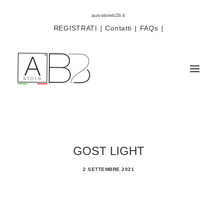
aus-storeb2b.it
REGISTRATI
|
Contatti
|
FAQs
|
Sistemi
Componenti
GOST LIGHT
Scorritenda
2 SETTEMBRE 2021
Tende tecniche
Accessori
Campioni prodotti