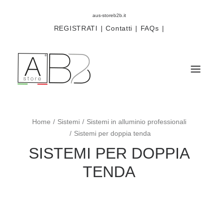
aus-storeb2b.it
REGISTRATI
|
Contatti
|
FAQs
|
Home
Sistemi
Sistemi in alluminio professionali
Sistemi
Sistemi per doppia tenda
Componenti
SISTEMI PER DOPPIA
Scorritenda
TENDA
Tende tecniche
Accessori
Campioni prodotti