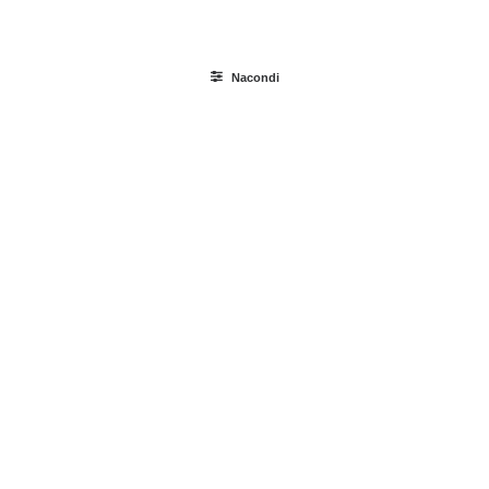
Ricerca
Nacondi
prodotti
Login / Register
Carrello