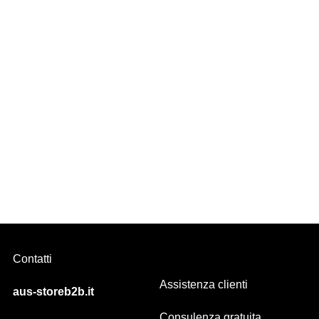
Sistema per DOPPIA TENDA HOTEL comando a corda
Contatti
Assistenza clienti
aus-storeb2b.it
Consulenza gratuita