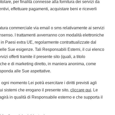
olare, per finalità connesse alla fornitura dei servizi da
ventivi, effettuare pagamenti, acquistare beni e riceverli
i natura commerciale via email o sms relativamente ai servizi
onsenso. I trattamenti avverranno con modalità elettroniche
 in Paesi extra UE, regolarmente contrattualizzate dal
delle Sue esigenze. Tali Responsabili Esterni, il cui elenco
i offerti tramite il presente sito (quali, a titolo
tistiche e di marketing diretto, in maniera anonima, come
risponda alle Sue aspettative.
 ogni momento Lei potrà esercitare i diritti previsti agli
sui sistemi che erogano il presente sito,
cliccare qui
. Le
agirà in qualità di Responsabile esterno e che supporta il