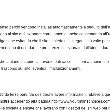
nsenso perciò vengono installati automaticamente a seguito dell’a
no al sito di funzionare correttamente anche consentendo all’u
azione evitando che il sito richieda di collegarsi più volte per
ermettono di ricordare le preferenze selezionate dall’utente du
he aiutano a capire, attraverso dati raccolti in forma anonima e 
po trascorso sul sito, eventuali malfunzionamenti.
ti da terze parti. Se desiderate avere informazioni relative a que
 Inoltre accedendo alla pagina http://www.youronlinechoices.com/it
le società elencate che lavorano con i gestori dei siti web per rac