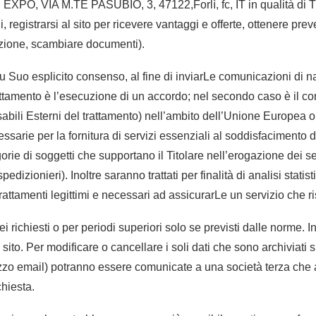
F. EXPO, VIA M.TE PASUBIO, 3, 47122,Forlì, fc, IT in qualità di Tit
ni, registrarsi al sito per ricevere vantaggi e offerte, ottenere pre
azione, scambiare documenti).
olo su Suo esplicito consenso, al fine di inviarLe comunicazioni d
 trattamento è l’esecuzione di un accordo; nel secondo caso è il c
abili Esterni del trattamento) nell’ambito dell’Unione Europea o
ssarie per la fornitura di servizi essenziali al soddisfacimento 
e di soggetti che supportano il Titolare nell’erogazione dei serviz
spedizionieri). Inoltre saranno trattati per finalità di analisi sta
 trattamenti legittimi e necessari ad assicurarLe un servizio che 
ei richiesti o per periodi superiori solo se previsti dalle norme. In
sito. Per modificare o cancellare i soli dati che sono archiviati 
rizzo email) potranno essere comunicate a una società terza che 
chiesta.