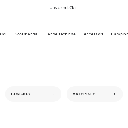
aus-storeb2b.it
Home
Sistemi
Sistemi ad incasso
Gost
nti
Scorritenda
Tende tecniche
Accessori
Campioni
GOST
COMANDO
MATERIALE