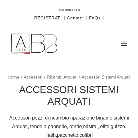
aus-storeb2b.it
REGISTRATI
|
Contatti
|
FAQs
|
Home
Accessori
Ricambi Arquati
Accessori Sistemi Arquati
Sistemi
ACCESSORI SISTEMI
Componenti
ARQUATI
Scorritenda
Tende tecniche
Accessori pezzi di ricambio riparazione binari e sistemi
Accessori
Arquati, tenda a pannello, ronde,mistral, elite,guizzo,
Campioni prodotti
flash,pacchetto,colibrì