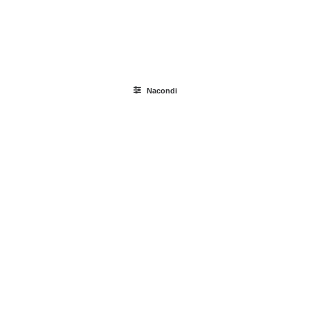
Ricerca
prodotti
Nacondi
Login / Register
Carrello