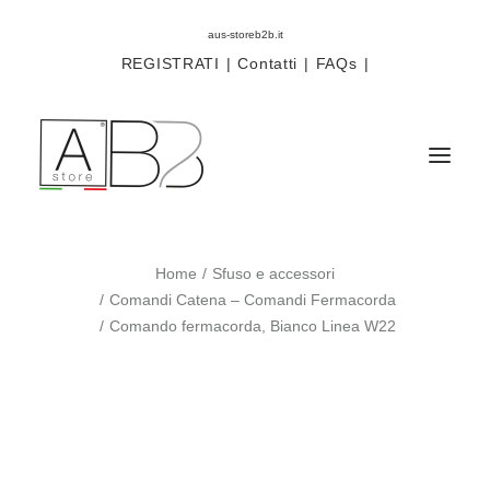
aus-storeb2b.it
REGISTRATI
|
Contatti
|
FAQs
|
Home
Sfuso e accessori
Sistemi
Comandi Catena – Comandi Fermacorda
Componenti
Comando fermacorda, Bianco Linea W22
Scorritenda
Tende tecniche
Accessori
Campioni prodotti