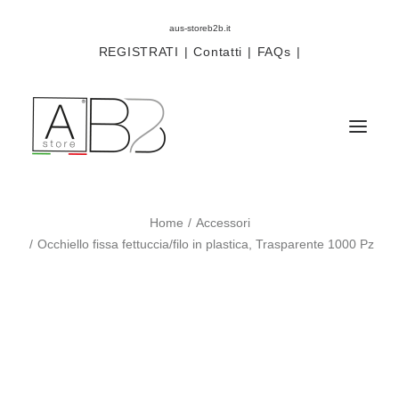
aus-storeb2b.it
REGISTRATI
|
Contatti
|
FAQs
|
Home
Accessori
Sistemi
Occhiello fissa fettuccia/filo in plastica, Trasparente 1000 Pz
Componenti
Scorritenda
Tende tecniche
Accessori
Campioni prodotti