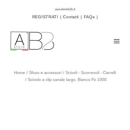
aus-storeb2b.it
REGISTRATI
|
Contatti
|
FAQs
|
Home
Sfuso e accessori
Scivoli - Scorrevoli - Carrelli
Sistemi
Scivolo a clip canale largo, Bianco Pz 1000
Componenti
Scorritenda
Tende tecniche
Accessori
Campioni prodotti