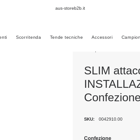
aus-storeb2b.it
ssori
SLIM attacco UNIVERSALE, INSTALLAZIONE SENZA FORO Con
nti
Scorritenda
Tende tecniche
Accessori
Campioni
Trustpilot
SLIM atta
INSTALLA
Confezione
SKU:
0042910.00
Confezione