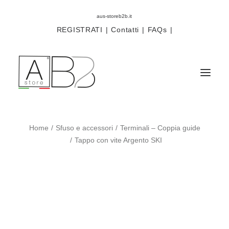
aus-storeb2b.it
REGISTRATI
|
Contatti
|
FAQs
|
Home
Sfuso e accessori
Terminali – Coppia guide
Sistemi
Tappo con vite Argento SKI
Componenti
Scorritenda
Tende tecniche
Accessori
Campioni prodotti