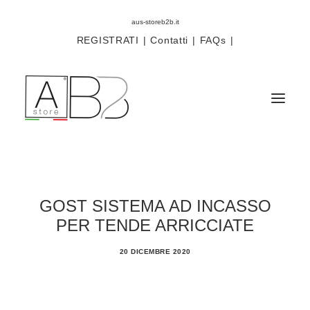
aus-storeb2b.it
REGISTRATI
|
Contatti
|
FAQs
|
Sistemi
Componenti
GOST SISTEMA AD INCASSO
PER TENDE ARRICCIATE
Scorritenda
Tende tecniche
20 DICEMBRE 2020
Accessori
Campioni prodotti