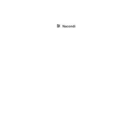
Ricerca
prodotti
Nacondi
Login / Register
Carrello