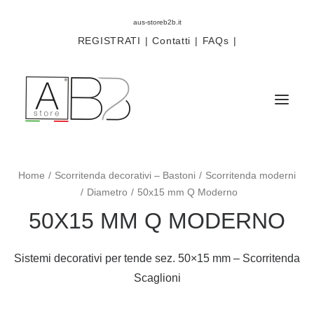
aus-storeb2b.it
REGISTRATI
|
Contatti
|
FAQs
|
Home
Scorritenda decorativi – Bastoni
Scorritenda moderni
Sistemi
Diametro
50x15 mm Q Moderno
Componenti
50X15 MM Q MODERNO
Scorritenda
Tende tecniche
Sistemi decorativi per tende sez. 50×15 mm – Scorritenda
Accessori
Scaglioni
Campioni prodotti