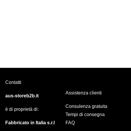
SIRIA BRIS BRIS a molla Diam. 7 mm in ottone DIVERSE FINITURE
Contatti
Assistenza clienti
aus-storeb2b.it
Consulenza gratuita
è di proprietà di:
Tempi di consegna
Fabbricato in Italia s.r.l
FAQ