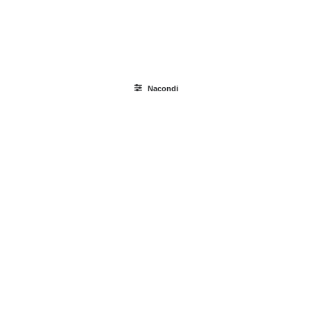
Ricerca
prodotti
Nacondi
Login / Register
Carrello