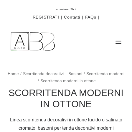
aus-storeb2b.it
REGISTRATI
|
Contatti
|
FAQs
|
Home
Scorritenda decorativi – Bastoni
Scorritenda moderni
Sistemi
Scorritenda moderni in ottone
Componenti
SCORRITENDA MODERNI
Scorritenda
IN OTTONE
Tende tecniche
Accessori
Linea scorritenda decorativi in ottone lucido o satinato
Campioni prodotti
cromato, bastoni per tenda decorativi moderni