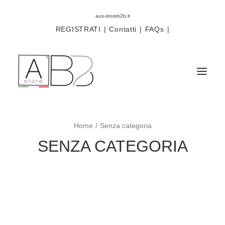
aus-storeb2b.it
REGISTRATI
|
Contatti
|
FAQs
|
Home
Senza categoria
Sistemi
SENZA CATEGORIA
Componenti
Scorritenda
Tende tecniche
Accessori
Campioni prodotti