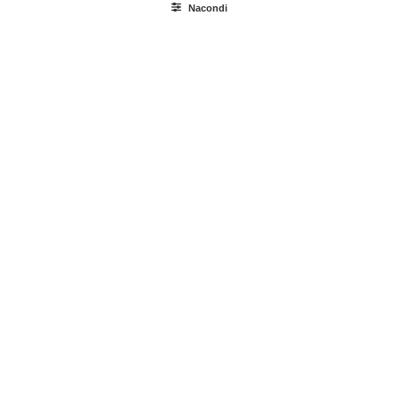
Nacondi
Ricerca
prodotti
Login / Register
Carrello