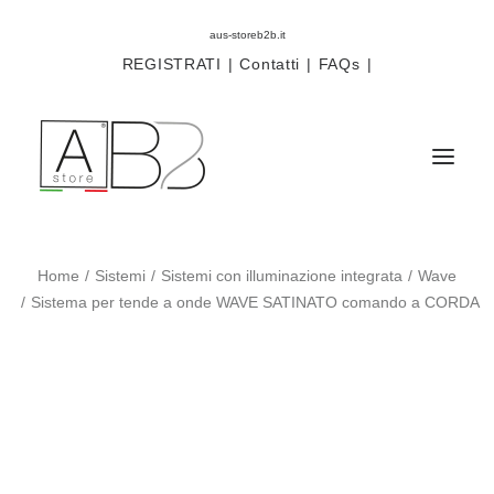
aus-storeb2b.it
REGISTRATI
|
Contatti
|
FAQs
|
Home
Sistemi
Sistemi con illuminazione integrata
Wave
Sistemi
Sistema per tende a onde WAVE SATINATO comando a CORDA
Componenti
Scorritenda
Tende tecniche
Accessori
Campioni prodotti