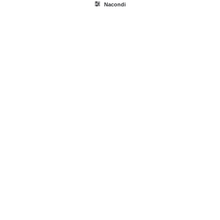
Nacondi
Ricerca
prodotti
Login / Register
Carrello