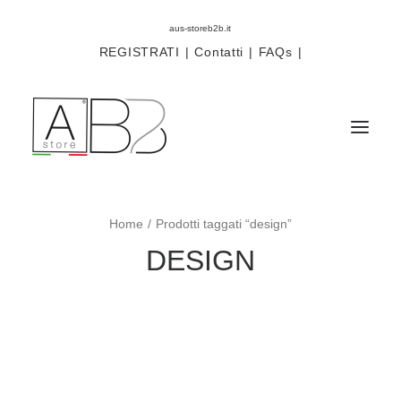
aus-storeb2b.it
REGISTRATI
|
Contatti
|
FAQs
|
Home
Prodotti taggati “design”
Sistemi
DESIGN
Componenti
Scorritenda
Tende tecniche
Accessori
Campioni prodotti