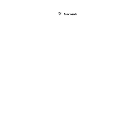
Nacondi
Ricerca
prodotti
Login / Register
Carrello