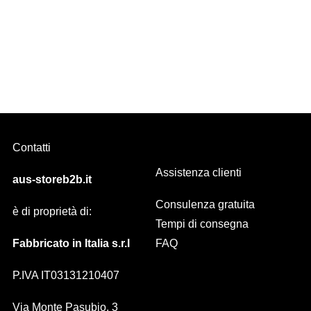
Attacco BRACCIO /FRONTALE per tenda da sole MONACO ARQUAT
Contatti
Assistenza clienti
aus-storeb2b.it
Consulenza gratuita
è di proprietà di:
Tempi di consegna
Fabbricato in Italia s.r.l
FAQ
P.IVA IT03131210407
Via Monte Pasubio, 3