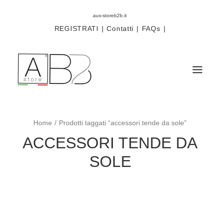
aus-storeb2b.it
REGISTRATI
|
Contatti
|
FAQs
|
Home
Prodotti taggati “accessori tende da sole”
Sistemi
ACCESSORI TENDE DA
Componenti
SOLE
Scorritenda
Tende tecniche
Accessori
Campioni prodotti