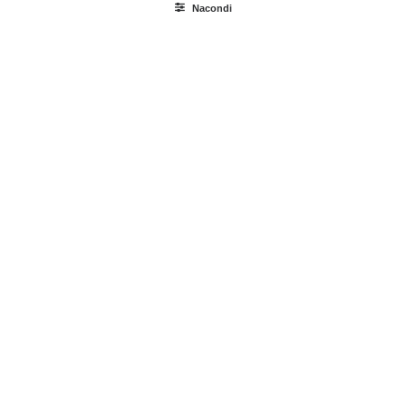
Nacondi
Ricerca
prodotti
Login / Register
Carrello