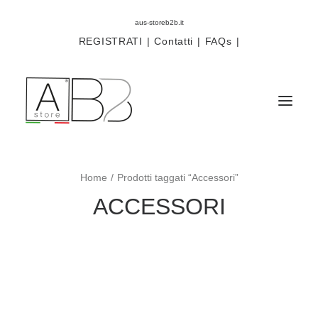
aus-storeb2b.it
REGISTRATI
|
Contatti
|
FAQs
|
Home
Prodotti taggati “Accessori”
Sistemi
ACCESSORI
Componenti
Scorritenda
Tende tecniche
Accessori
Campioni prodotti