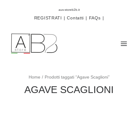
aus-storeb2b.it
REGISTRATI
|
Contatti
|
FAQs
|
Home
Prodotti taggati “Agave Scaglioni”
Sistemi
AGAVE SCAGLIONI
Componenti
Scorritenda
Tende tecniche
Accessori
Campioni prodotti