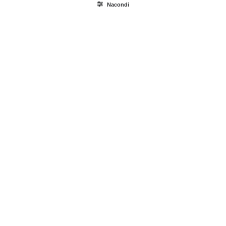
Nacondi
Ricerca
prodotti
Login / Register
Carrello