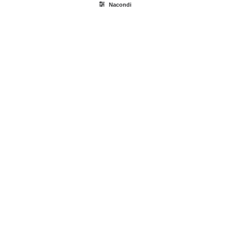
Nacondi
Ricerca
prodotti
Login / Register
Carrello