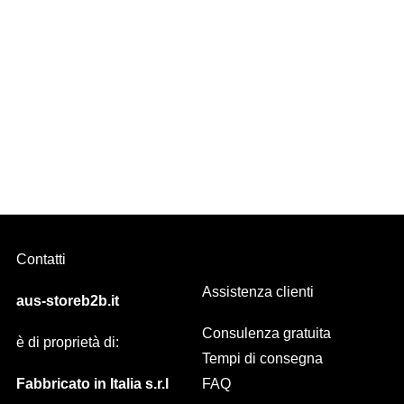
PHOBOS, bastone per tende in FERRO BATTUTO cerato a mano
diam. 18 mm
Contatti
Assistenza clienti
aus-storeb2b.it
Consulenza gratuita
è di proprietà di:
Tempi di consegna
Fabbricato in Italia s.r.l
FAQ