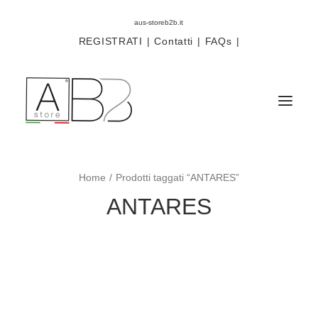
aus-storeb2b.it
REGISTRATI
|
Contatti
|
FAQs
|
Home
Prodotti taggati “ANTARES”
Sistemi
ANTARES
Componenti
Scorritenda
Tende tecniche
Accessori
Campioni prodotti