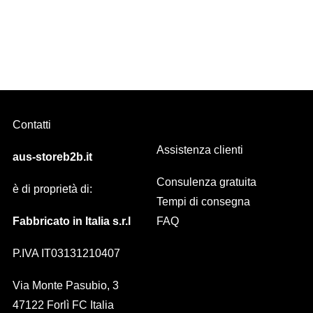
AVE astina fissa Diam. 10 mm OTTONE LUCIDO + SWAROVSKI
Contatti
Assistenza clienti
aus-storeb2b.it
Consulenza gratuita
è di proprietà di:
Tempi di consegna
Fabbricato in Italia s.r.l
FAQ
P.IVA IT03131210407
Via Monte Pasubio, 3
47122 Forlì FC Italia