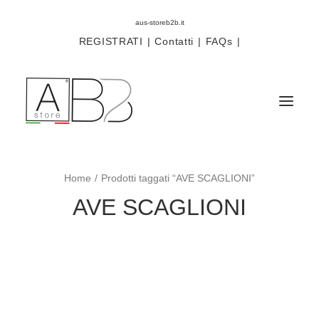
aus-storeb2b.it
REGISTRATI
|
Contatti
|
FAQs
|
Home
Prodotti taggati “AVE SCAGLIONI”
Sistemi
AVE SCAGLIONI
Componenti
Scorritenda
Tende tecniche
Accessori
Campioni prodotti