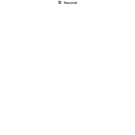
Nacondi
Ricerca
prodotti
Login / Register
Carrello