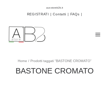
aus-storeb2b.it
REGISTRATI
|
Contatti
|
FAQs
|
Home
Prodotti taggati “BASTONE CROMATO”
Sistemi
BASTONE CROMATO
Componenti
Scorritenda
Tende tecniche
Accessori
Campioni prodotti