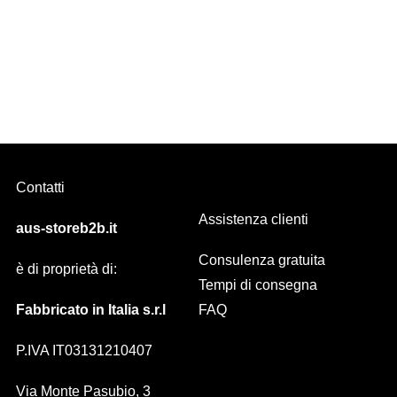
VIRGO bastone per tende Diam. 10 mm Acciaio Inox LUCIDO-
SATINATO
Contatti
Assistenza clienti
aus-storeb2b.it
Consulenza gratuita
è di proprietà di:
Tempi di consegna
Fabbricato in Italia s.r.l
FAQ
P.IVA IT03131210407
Via Monte Pasubio, 3