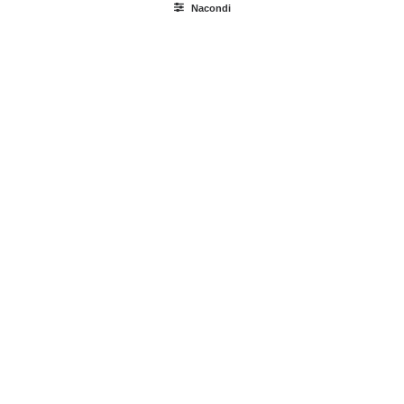
Nacondi
Ricerca
prodotti
Login / Register
Carrello