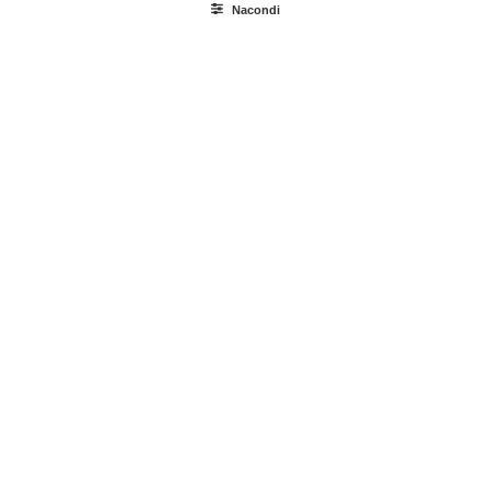
Nacondi
Ricerca
prodotti
Login / Register
Carrello