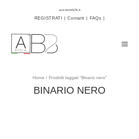
aus-storeb2b.it
REGISTRATI
|
Contatti
|
FAQs
|
Home
Prodotti taggati “Binario nero”
Sistemi
BINARIO NERO
Componenti
Scorritenda
Tende tecniche
Accessori
Campioni prodotti