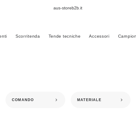
aus-storeb2b.it
Home
Prodotti taggati “Binario per tende a onda”
nti
Scorritenda
Tende tecniche
Accessori
Campioni
BINARIO PER TENDE A ONDA
COMANDO
MATERIALE