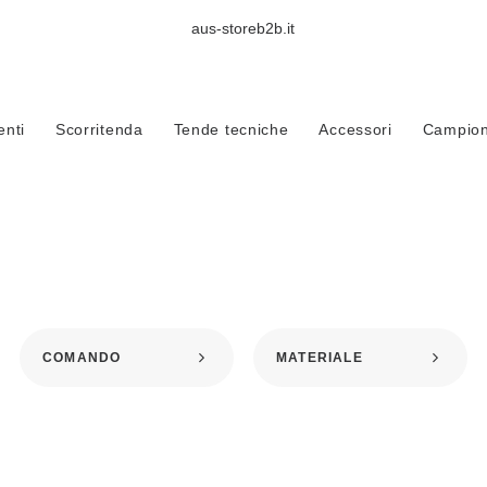
aus-storeb2b.it
Home
Prodotti taggati “Cassandra Scaglioni”
nti
Scorritenda
Tende tecniche
Accessori
Campioni
CASSANDRA SCAGLIONI
COMANDO
MATERIALE