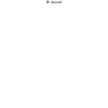
Nacondi
Ricerca
prodotti
Login / Register
Carrello