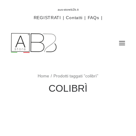
aus-storeb2b.it
REGISTRATI
|
Contatti
|
FAQs
|
Home
Prodotti taggati “colibrì”
Sistemi
COLIBRÌ
Componenti
Scorritenda
Tende tecniche
Accessori
Campioni prodotti