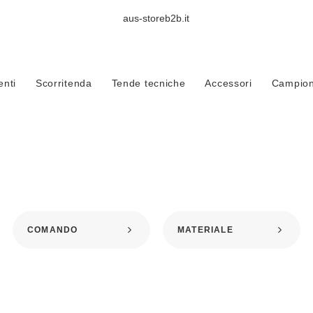
aus-storeb2b.it
Home
Prodotti taggati “confezionare tende”
nti
Scorritenda
Tende tecniche
Accessori
Campioni
CONFEZIONARE TENDE
COMANDO
MATERIALE