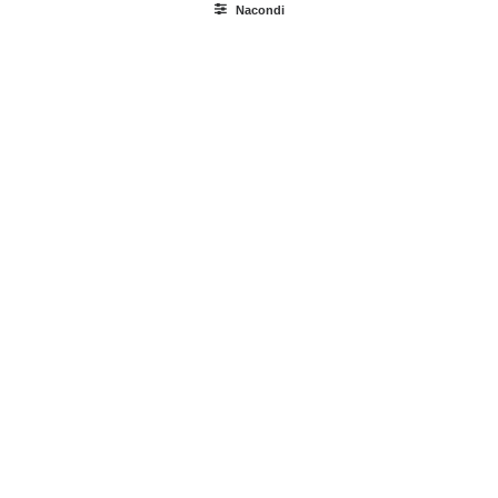
Nacondi
Ricerca
prodotti
Login / Register
Carrello