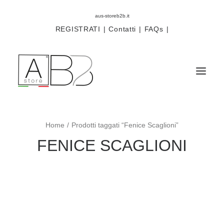
aus-storeb2b.it
REGISTRATI
|
Contatti
|
FAQs
|
Home
Prodotti taggati “Fenice Scaglioni”
Sistemi
FENICE SCAGLIONI
Componenti
Scorritenda
Tende tecniche
Accessori
Campioni prodotti