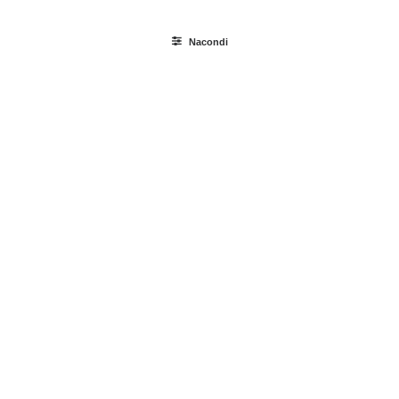
Nacondi
Ricerca
prodotti
Login / Register
Carrello