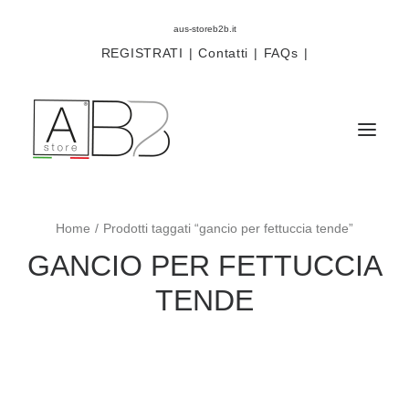
aus-storeb2b.it
REGISTRATI
|
Contatti
|
FAQs
|
Home
Prodotti taggati “gancio per fettuccia tende”
Sistemi
GANCIO PER FETTUCCIA
Componenti
TENDE
Scorritenda
Tende tecniche
Accessori
Campioni prodotti