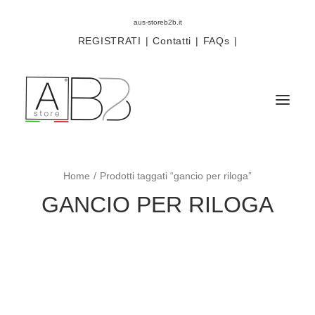
aus-storeb2b.it
REGISTRATI
|
Contatti
|
FAQs
|
Home
Prodotti taggati “gancio per riloga”
Sistemi
GANCIO PER RILOGA
Componenti
Scorritenda
Tende tecniche
Accessori
Campioni prodotti