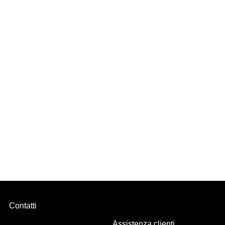
Gancio proboscide, Bianco 1000 Pz
Contatti
Assistenza clienti