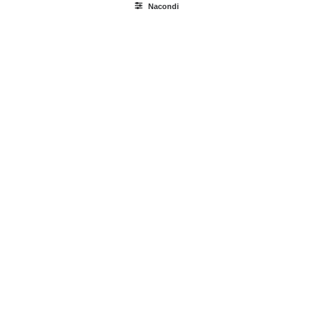
Nacondi
Ricerca
prodotti
Login / Register
Carrello