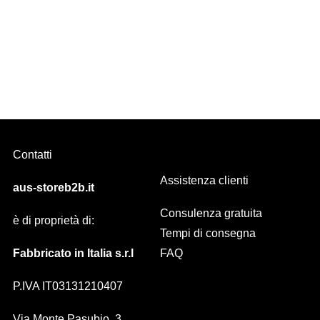
SIRIA BRIS BRIS a molla Diam. 7 mm in ottone DIVERSE FINITURE
Contatti
Assistenza clienti
aus-storeb2b.it
Consulenza gratuita
è di proprietà di:
Tempi di consegna
Fabbricato in Italia s.r.l
FAQ
P.IVA IT03131210407
Via Monte Pasubio, 3