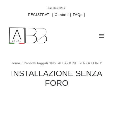
aus-storeb2b.it
REGISTRATI
|
Contatti
|
FAQs
|
Home
Prodotti taggati “INSTALLAZIONE SENZA FORO”
Sistemi
INSTALLAZIONE SENZA
Componenti
FORO
Scorritenda
Tende tecniche
Accessori
Campioni prodotti