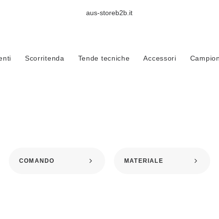
aus-storeb2b.it
Home
Prodotti taggati “istallazione su cartongesso”
nti
Scorritenda
Tende tecniche
Accessori
Campioni
TALLAZIONE SU CARTONGE
COMANDO
MATERIALE