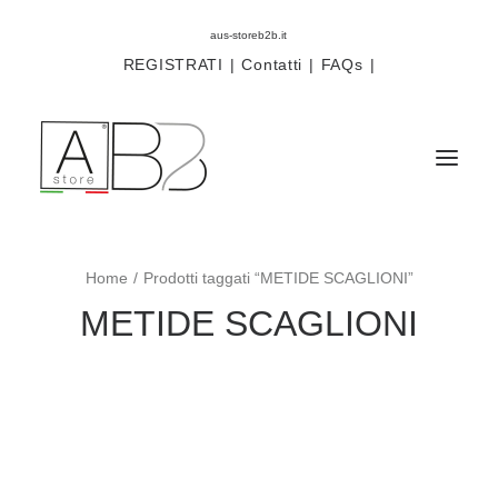
aus-storeb2b.it
REGISTRATI
|
Contatti
|
FAQs
|
Home
Prodotti taggati “METIDE SCAGLIONI”
Sistemi
METIDE SCAGLIONI
Componenti
Scorritenda
Tende tecniche
Accessori
Campioni prodotti