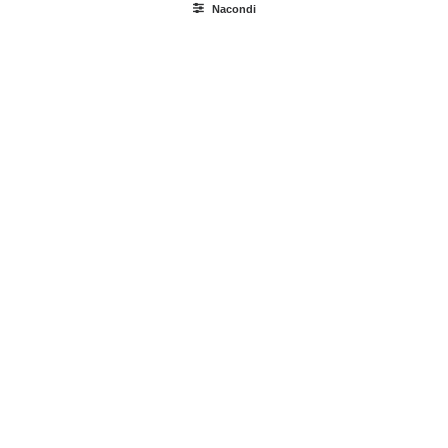
Nacondi
Ricerca
prodotti
Login / Register
Carrello