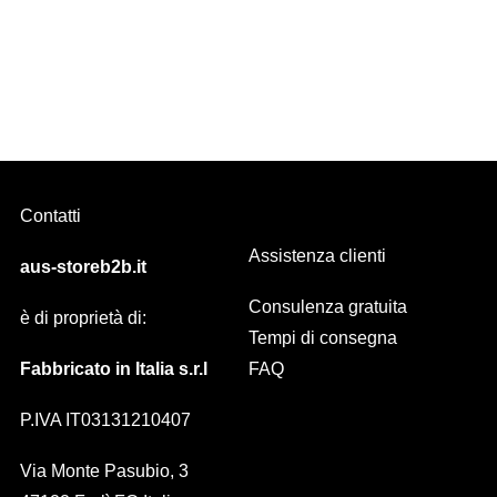
METIDE, scorritenda decorativo sez. 23×16
BIANCO/SATINATO/CROMO + SWAROVSKI
Contatti
Assistenza clienti
aus-storeb2b.it
Consulenza gratuita
è di proprietà di:
Tempi di consegna
Fabbricato in Italia s.r.l
FAQ
P.IVA IT03131210407
Via Monte Pasubio, 3