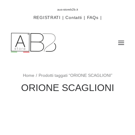
aus-storeb2b.it
REGISTRATI
|
Contatti
|
FAQs
|
Home
Prodotti taggati “ORIONE SCAGLIONI”
Sistemi
ORIONE SCAGLIONI
Componenti
Scorritenda
Tende tecniche
Accessori
Campioni prodotti