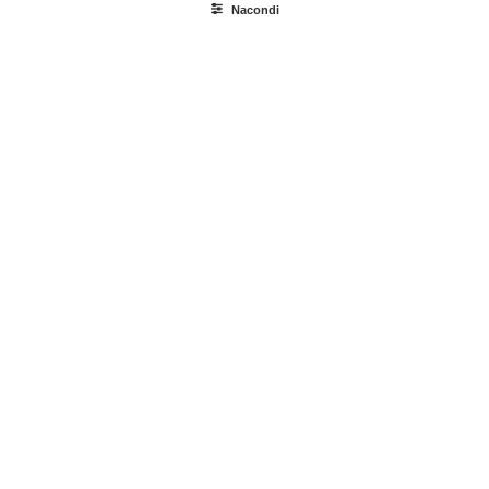
Nacondi
Ricerca
prodotti
Login / Register
Carrello