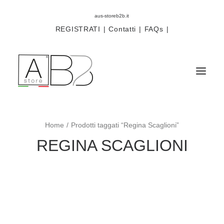
aus-storeb2b.it
REGISTRATI
|
Contatti
|
FAQs
|
Home
Prodotti taggati “Regina Scaglioni”
Sistemi
REGINA SCAGLIONI
Componenti
Scorritenda
Tende tecniche
Accessori
Campioni prodotti