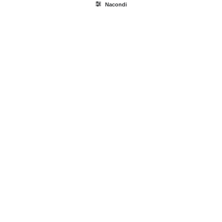
Nacondi
Ricerca
prodotti
Login / Register
Carrello