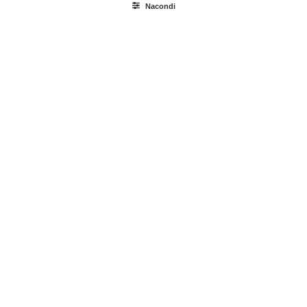
Nacondi
Ricerca
prodotti
Login / Register
Carrello