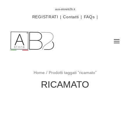
aus-storeb2b.it
REGISTRATI
|
Contatti
|
FAQs
|
Home
Prodotti taggati “ricamato”
Sistemi
RICAMATO
Componenti
Scorritenda
Tende tecniche
Accessori
Campioni prodotti