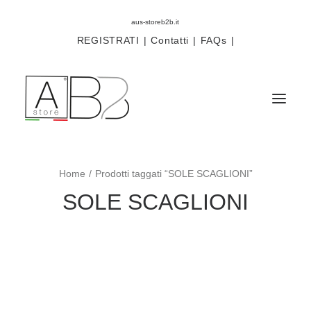
aus-storeb2b.it
REGISTRATI
|
Contatti
|
FAQs
|
Home
Prodotti taggati “SOLE SCAGLIONI”
Sistemi
SOLE SCAGLIONI
Componenti
Scorritenda
Tende tecniche
Accessori
Campioni prodotti