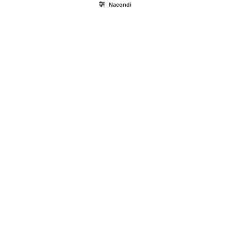
Nacondi
Ricerca
prodotti
Login / Register
Carrello