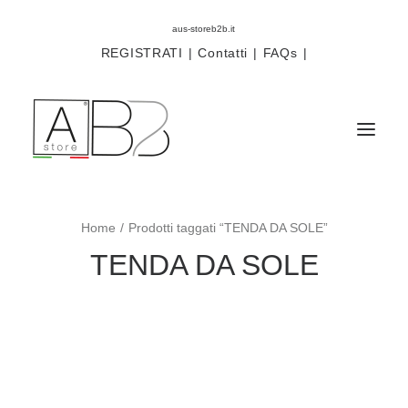
aus-storeb2b.it
REGISTRATI
|
Contatti
|
FAQs
|
Home
Prodotti taggati “TENDA DA SOLE”
Sistemi
TENDA DA SOLE
Componenti
Scorritenda
Tende tecniche
Accessori
Campioni prodotti