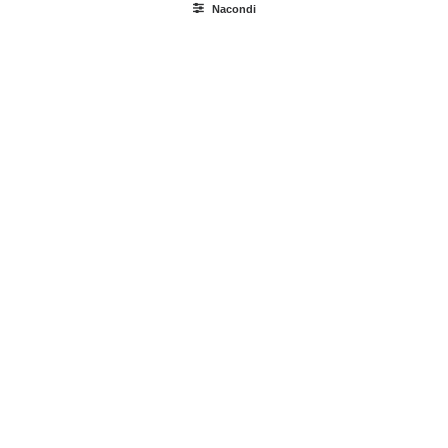
Nacondi
Ricerca
prodotti
Login / Register
Carrello