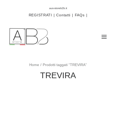
aus-storeb2b.it
REGISTRATI
|
Contatti
|
FAQs
|
Home
Prodotti taggati “TREVIRA”
Sistemi
TREVIRA
Componenti
Scorritenda
Tende tecniche
Accessori
Campioni prodotti