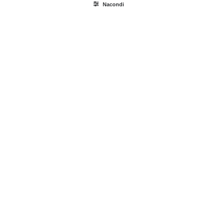
Nacondi
Ricerca
prodotti
Login / Register
Carrello