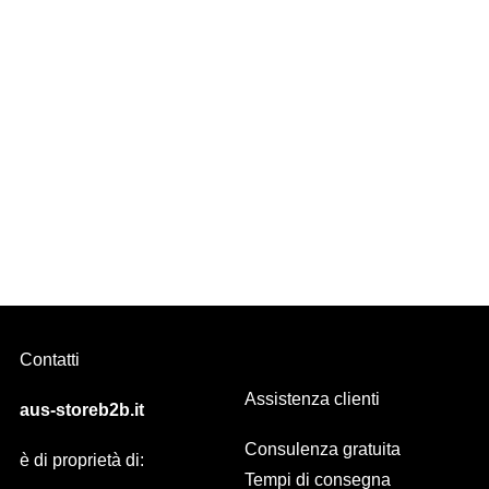
WAVE
Il modello di tenda d’arredo più in voga in questo momento è
sicuramente WAVE, confezione a onda.
Contatti
Assistenza clienti
aus-storeb2b.it
Consulenza gratuita
è di proprietà di:
Tempi di consegna