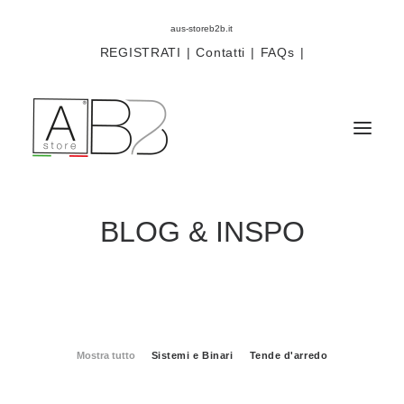
aus-storeb2b.it
REGISTRATI
|
Contatti
|
FAQs
|
BLOG & INSPO
Sistemi
Componenti
Scorritenda
Tende tecniche
Accessori
Mostra tutto
Sistemi e Binari
Tende d'arredo
Campioni prodotti