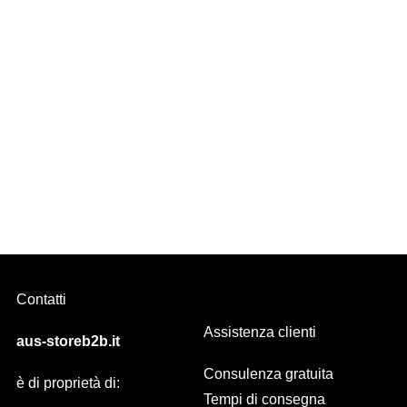
WAVE
Il modello di tenda d’arredo più in voga in questo momento è
sicuramente WAVE, confezione a onda.
Contatti
Assistenza clienti
aus-storeb2b.it
Consulenza gratuita
è di proprietà di:
Tempi di consegna