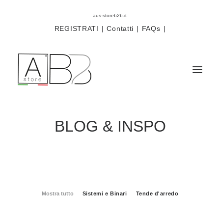
aus-storeb2b.it
REGISTRATI
|
Contatti
|
FAQs
|
BLOG & INSPO
Sistemi
Componenti
Scorritenda
Tende tecniche
Accessori
Mostra tutto
Sistemi e Binari
Tende d'arredo
Campioni prodotti